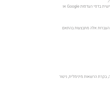
6.3 באפשרותכם לחסום או למחוק Cookie דרך הגדרות הדפדפן וכן לבטל פרסום מותאם אישית בדפי העדפות Google או
ספקים שלנו מאחסנים מידע בשרתים המצויים מחוץ לישראל (למשל EEA או US). העברות אלה מתבצעות בהתאם
ה, בקרת הרשאות מינימלית, ניטור