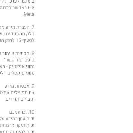
6.2 נכון לעדכון זה לא מוצג באנר Opt‑in. המשך גלישה באתר ייחשב כהסכמתכם לשימוש זה.
Meta.
7. העברת מידע מחוץ לישראל
לסעיף 15 לחוק הגנת הפרטיות ובהסתמך על מנגנוני הגנה חוזיים מקובלים.
8. תקופות שימור מידע
טופס "צור קשר" - עד 7 שנים ממועד איסוף או עד בקשת מחיקה, המוק
נתוני אנליטיק - העד 26 חודשים, ולאחר מכן משמשים בנתונים מצרפיי
נתוני פיקסלים - לפי ברי
9. אבטחת מידע
אנו מפעילים אמצעי 
וגיבויים תדירים.
10. זכויותיכם
זכות עיון במידע על
זכות תיקון או מחיק
זכות להימחק ממאגר דיוו