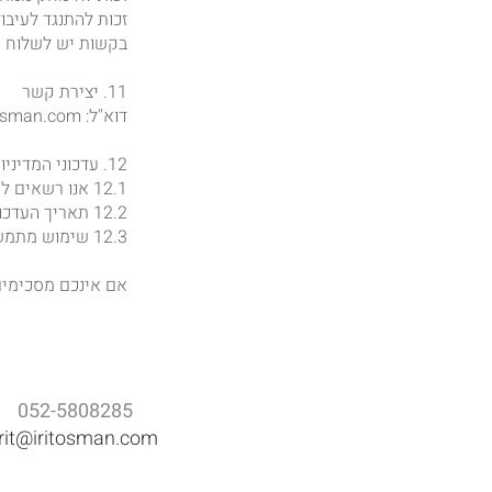
זכות להתנגד לעיבו
בקשות יש לשלוח כמ
11. יצירת קשר
דוא"ל: irit@iritosman.com
12. עדכוני המדיניות
12.1 אנו רשאים לשנות מדיניות זו מעת לעת.
12.2 תאריך העדכון האחרון יתועד בראש הדף.
12.3 שימוש מתמשך באתר לאחר שינוי המדיניות יהווה הסכמה לנוסח המעודכן.
אם אינכם מסכימים 
052-5808285
irit@iritosman.com