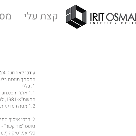
קצת עלי
מסל
​עודכן לאחרונה: 24 באפריל 2025
המסמך מנוסח בלשון
1. כללי
התשמ"א‑1981, לתקנות הגנת הפרטיות (אבטחת מידע), התשע"ז‑2017, ולהנחיות רשות הגנת הפרטיות.
1.2 מטרת מדיניות זו להסביר אילו נתונים אנו אוספים, כיצד אנחנו משתמשים בהם, מהן זכויותיכם וכיצד תוכלו לממשן.
2. דרכי איסוף המידע:
טופס "צור קשר" -