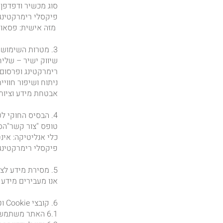
סוג מכשיר ודפדפן, כתובת IP מזהה אישית:
מזה אישית: פסאודו
3. מטרות השימוש במידע
שיווק ישיר – שליחת דוא"ל, הודעות SMS
רימרקטינג ופרסום
ניתוח ושיפור חווי
אבטחת מידע וציות 
4. הבסיס החוקי לעיבוד
טופס "צור קשר"הסכמה
כלי אנליטיקה: אינ
פיקסלי רימרקטינ
5. מסירת מידע לצד שלישי
אנו מעבירים מידע רק ל‑(א) ספקי דיוור ו‑CRM; (
6. קובצי Cookie וטכנולוגיות דומות
6.1 האתר משתמש בקובצי Cookie הן לצורכי אנליטיקה והן לצורכי רימרקטינג.