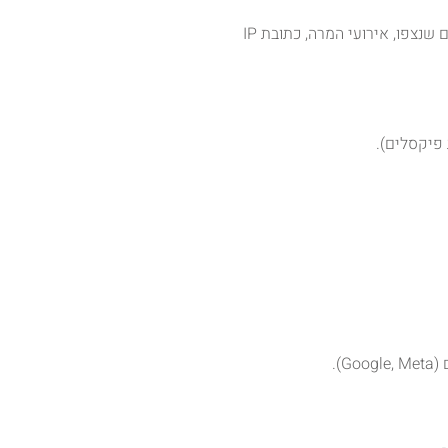
פיקסלי רימרקטינג (Meta Pixel, Google Ads) נתונים נאספים: מזהה Cookie ייחודי, דפים שנצפו, אירועי המרה, כתובת IP
פיקסלים).