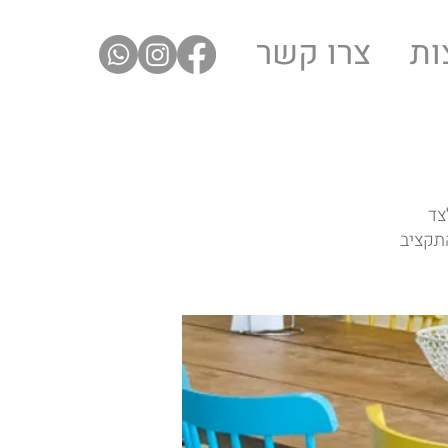
ות
צרו קשר
צד
תקציב