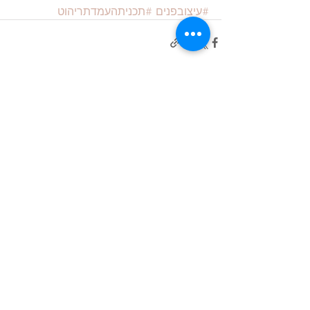
#עיצובפנים
#תכניתהעמדתריהוט
פוסטים אחרונים
הצג הכול